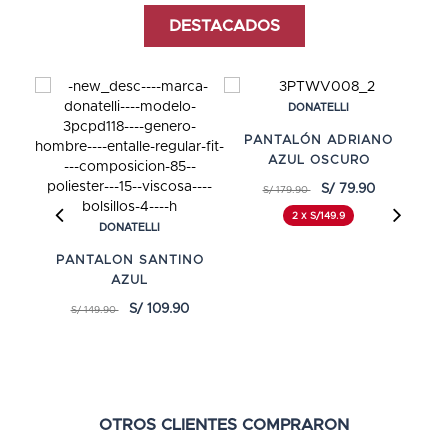
DESTACADOS
DONATELLI
PANTALÓN ADRIANO
AZUL OSCURO
3
S/ 79.90
S/ 179.90
2 x S/149.9
DONATELLI
PANTALON SANTINO
AZUL
S/ 109.90
S/ 149.90
OTROS CLIENTES COMPRARON