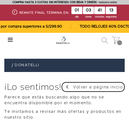
COMPRA HASTA 3 CUOTAS SIN INTERESES CON BBVA Y DINERS
* exclusivo online
01
03
41
13
REMATE FINAL TERMINA EN:
día
horas
minutos
segundos
r compra superiores a S/299.90
TODO RELOJES 60% DSCTO
DONATELLI
¡Lo sentimos!
Volver a página inicio
Parece que estás buscando algo que no se
encuentra disponible por el momento.
Te invitamos a revisar más ofertas y productos en
nuestro sitio.