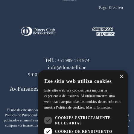
Pago Efectivo
Telf.:
+51 989 174 974
info@donatelli.pe
×
9:00 am a 6:00 pm de lunes a viernes
Ese sitio web utiliza cookies
Av.Faisanes 420 , Urb. La Campiña , Chorrillos
Este sitio web usa cookies para mejorar la
experiencia del usuario. Al utilizar nuestro sitio
web, usted acepta todas las cookies de acuerdo con
nuestra Política de cookies.
Más información
Términos y Condiciones
El uso de este sitio web implica la aceptación de los
y de las
Políticas de Privacidad
de SAMITEX S.A. Las fotos son a modo ilustrativo.Los precios
COOKIES ESTRICTAMENTE
www.johnholden.com
publicados en nuestra página web
son válidos exclusivamente para
NECESARIAS
compras vía internet.Las promociones son válidas el día de hoy, stock mínimo 1 unidad,
promociones no acumulables.
COOKIES DE RENDIMIENTO