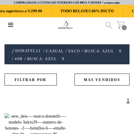
COMPRA HASTA 3 CUOTAS SIN INTERESES CON BBVA Y DINERS
* exclusivo online
superiores a S/299.90
TODO RELOJES 60% DSCTO
CO
DONATELLI
CASUAL
SACO
BUSCA: AZUL
X
40R
BUSCA: AZUL
X
1