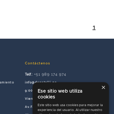
1
Contáctenos
+51 989 174 974
Telf.:
info@donatelli.pe
tamiento
×
9:00 a.m. a 6:00 p.m. de Lunes a
Ese sitio web utiliza
cookies
Viernes
Este sitio web usa cookies para mejorar la
Av.Faisanes 420 , Urb. La Campiña ,
experiencia del usuario. Al utilizar nuestro