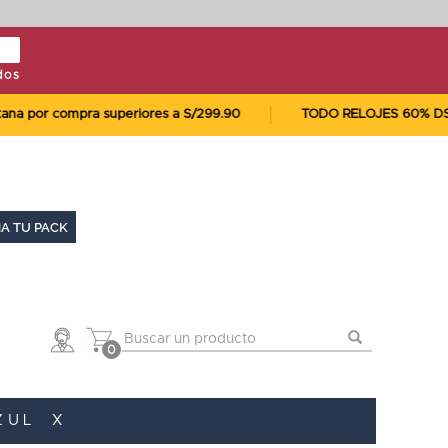
dos
or compra superiores a S/299.90
TODO RELOJES 60% DSCTO
A TU PACK
0
ZUL
X