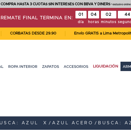
COMPRA HASTA 3 CUOTAS SIN INTERESES CON BBVA Y DINERS
* exclusivo online
01
04
02
44
REMATE FINAL TERMINA EN:
día
horas
minutos
segun
CORBATAS DESDE 29.90
Envío GRATIS a Lima Metropolitana p
AL
ROPA INTERIOR
ZAPATOS
ACCESORIOS
ARM
LIQUIDACIÓN
USCA: AZUL
X
AZUL ACERO
BUSCA: A