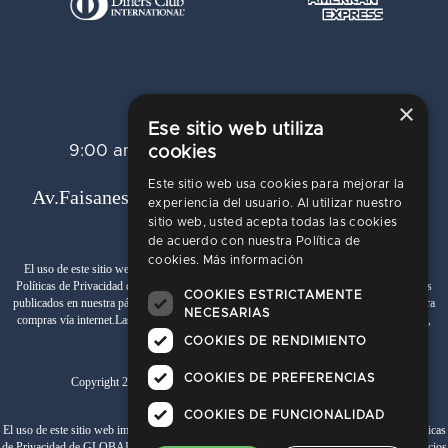
Telf.:
+51 989 174 974
×
info@donatelli.pe
Ese sitio web utiliza
9:00 am a 6:00 pm de lunes a viernes
cookies
Este sitio web usa cookies para mejorar la
Av.Faisanes 420 , Urb. La Campiña , Chorrillos
experiencia del usuario. Al utilizar nuestro
sitio web, usted acepta todas las cookies
de acuerdo con nuestra Política de
cookies.
Más información
Términos y Condiciones
El uso de este sitio web implica la aceptación de los
y de las
Políticas de Privacidad
de SAMITEX S.A. Las fotos son a modo ilustrativo.Los precios
COOKIES ESTRICTAMENTE
www.johnholden.com
publicados en nuestra página web
son válidos exclusivamente para
NECESARIAS
compras vía internet.Las promociones son válidas el día de hoy, stock mínimo 1 unidad,
promociones no acumulables.
COOKIES DE RENDIMIENTO
COOKIES DE PREFERENCIAS
Copyright 2020 SAMITEX S.A .Todos los derechos reservados.
COOKIES DE FUNCIONALIDAD
Términos y Condiciones
Políticas
El uso de este sitio web implica la aceptación de los
y de las
de Privacidad
de GLOBAL SOURCING S.A.C. Las fotos son a modo ilustrativo.Los precios