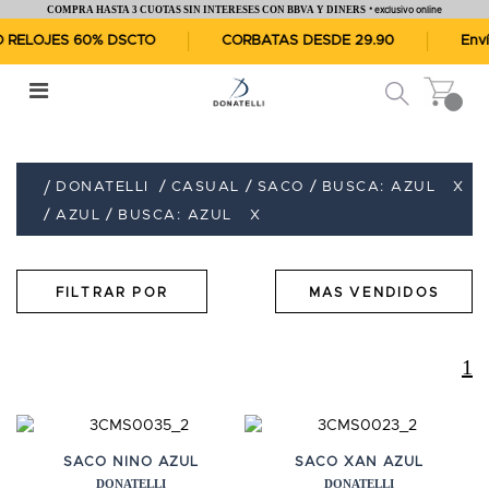
COMPRA HASTA 3 CUOTAS SIN INTERESES CON BBVA Y DINERS
* exclusivo online
ELOJES 60% DSCTO
CORBATAS DESDE 29.90
Envío 
CASUAL
SACO
BUSCA: AZUL
X
DONATELLI
AZUL
BUSCA: AZUL
X
1
SACO NINO AZUL
SACO XAN AZUL
DONATELLI
DONATELLI