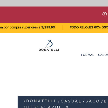
r compra superiores a S/299.90
TODO RELOJES 60% DSCTO
FORMAL
CASU
DONATELLI
CASUAL
SACO
B
BUSCA: AZUL
X