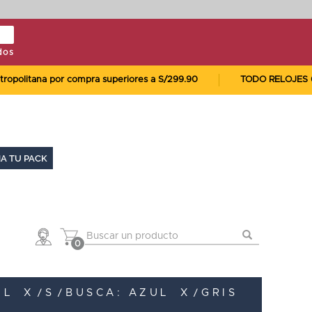
dos
itana por compra superiores a S/299.90
TODO RELOJES 60% 
A TU PACK
0
UL
X
S
BUSCA: AZUL
X
GRIS