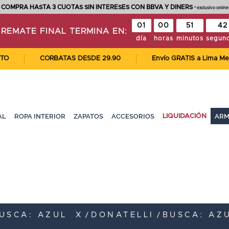
COMPRA HASTA 3 CUOTAS SIN INTERESES CON BBVA Y DINERS
* exclusivo online
01
00
51
42
REMATE FINAL TERMINA EN:
día
horas
minutos
segun
CORBATAS DESDE 29.90
Envío GRATIS a Lima Metropol
AL
ROPA INTERIOR
ZAPATOS
ACCESORIOS
ARM
LIQUIDACIÓN
USCA: AZUL
X
DONATELLI
BUSCA: AZ