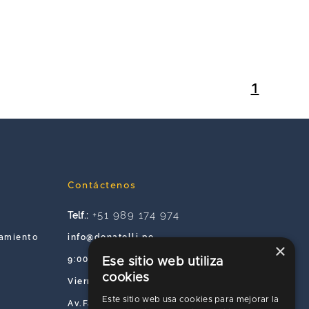
1
Contáctenos
+51 989 174 974
Telf.:
info@donatelli.pe
tamiento
×
9:00 a.m. a 6:00 p.m. de Lunes a
Ese sitio web utiliza
cookies
Viernes
Este sitio web usa cookies para mejorar la
Av.Faisanes 420 , Urb. La Campiña ,