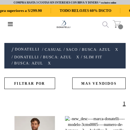
COMPRA HASTA 3 CUOTAS SIN INTERESES CON BBVA Y DINERS
* exclusivo online
superiores a S/299.90
TODO RELOJES 60% DSCTO
CO
DONATELLI
CASUAL
SACO
BUSCA: AZUL
X
DONATELLI
BUSCA: AZUL
X
SLIM FIT
BUSCA: AZUL
X
1