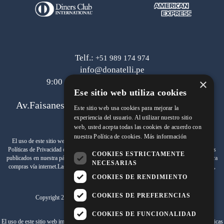
Telf.:
+51 989 174 974
info@donatelli.pe
×
9:00 am a 6:00 pm de lunes a viernes
Ese sitio web utiliza cookies
Av.Faisanes 420 , Urb. La Campiña , Chorrillos
Este sitio web usa cookies para mejorar la
experiencia del usuario. Al utilizar nuestro sitio
web, usted acepta todas las cookies de acuerdo con
nuestra Política de cookies.
Más información
Términos y Condiciones
El uso de este sitio web implica la aceptación de los
y de las
Políticas de Privacidad
de SAMITEX S.A. Las fotos son a modo ilustrativo.Los precios
COOKIES ESTRICTAMENTE
www.johnholden.com
publicados en nuestra página web
son válidos exclusivamente para
NECESARIAS
compras vía internet.Las promociones son válidas el día de hoy, stock mínimo 1 unidad,
promociones no acumulables.
COOKIES DE RENDIMIENTO
COOKIES DE PREFERENCIAS
Copyright 2020 SAMITEX S.A .Todos los derechos reservados.
COOKIES DE FUNCIONALIDAD
Términos y Condiciones
Políticas
El uso de este sitio web implica la aceptación de los
y de las