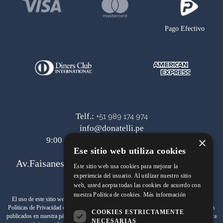
Pago Efectivo
Telf.:
+51 989 174 974
info@donatelli.pe
×
9:00 am a 6:00 pm de lunes a viernes
Ese sitio web utiliza cookies
Av.Faisanes 420 , Urb. La Campiña , Chorrillos
Este sitio web usa cookies para mejorar la
experiencia del usuario. Al utilizar nuestro sitio
web, usted acepta todas las cookies de acuerdo con
nuestra Política de cookies.
Más información
Términos y Condiciones
El uso de este sitio web implica la aceptación de los
y de las
Políticas de Privacidad
de SAMITEX S.A. Las fotos son a modo ilustrativo.Los precios
COOKIES ESTRICTAMENTE
www.johnholden.com
publicados en nuestra página web
son válidos exclusivamente para
NECESARIAS