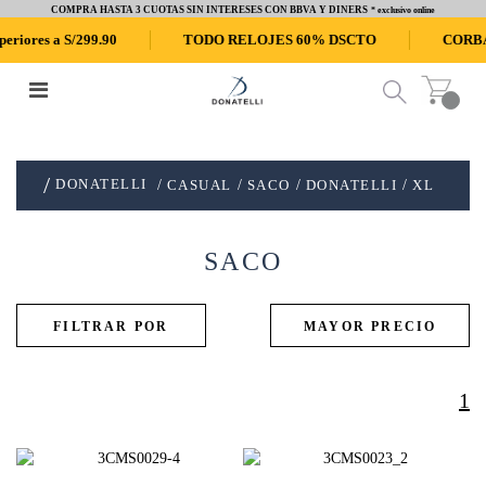
COMPRA HASTA 3 CUOTAS SIN INTERESES CON BBVA Y DINERS
* exclusivo online
ores a S/299.90
TODO RELOJES 60% DSCTO
CORBATA
DONATELLI
CASUAL
SACO
DONATELLI
XL
SACO
1