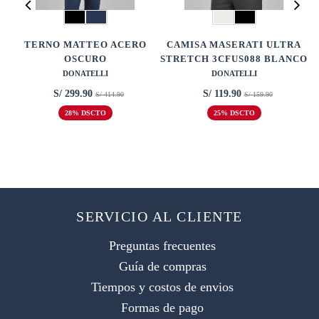
TERNO MATTEO ACERO
CAMISA MASERATI ULTRA
OSCURO
STRETCH 3CFUS088 BLANCO
DONATELLI
DONATELLI
S/ 299.90
S/ 119.90
S/ 414.90
S/ 159.90
28% DSCTO
25% DSCTO
SERVICIO AL CLIENTE
Preguntas frecuentes
Guía de compras
Tiempos y costos de envios
Formas de pago