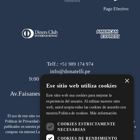
Pago Efectivo
Telf.:
+51 989 174 974
info@donatelli.pe
×
9:00 am a 6:00 pm de lunes a viernes
Ese sitio web utiliza cookies
Av.Faisanes 420 , Urb. La Campiña , Chorrillos
Este sitio web usa cookies para mejorar la
experiencia del usuario. Al utilizar nuestro sitio
web, usted acepta todas las cookies de acuerdo con
nuestra Política de cookies.
Más información
Términos y Condiciones
El uso de este sitio web implica la aceptación de los
y de las
Políticas de Privacidad
de SAMITEX S.A. Las fotos son a modo ilustrativo.Los precios
COOKIES ESTRICTAMENTE
www.johnholden.com
publicados en nuestra página web
son válidos exclusivamente para
NECESARIAS
compras vía internet.Las promociones son válidas el día de hoy, stock mínimo 1 unidad,
promociones no acumulables.
COOKIES DE RENDIMIENTO