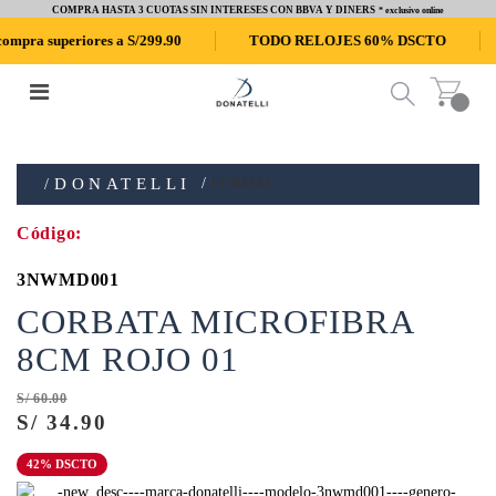
COMPRA HASTA 3 CUOTAS SIN INTERESES CON BBVA Y DINERS
* exclusivo online
 superiores a S/299.90
TODO RELOJES 60% DSCTO
CO
DONATELLI
FORMAL
3NWMD001
CORBATA MICROFIBRA
8CM ROJO 01
S/ 60.00
S/ 34.90
42% DSCTO